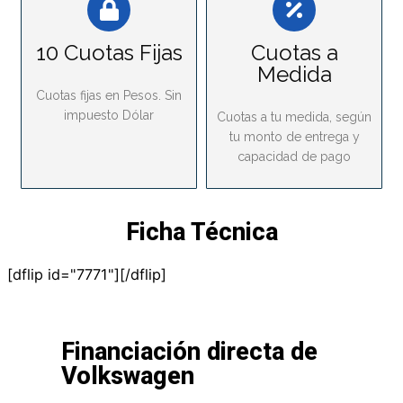
10 Cuotas Fijas
Cuotas a
Medida
Cuotas fijas en Pesos. Sin
impuesto Dólar
Cuotas a tu medida, según
tu monto de entrega y
capacidad de pago
Ficha Técnica
[dflip id="7771"][/dflip]
Financiación directa de
Volkswagen